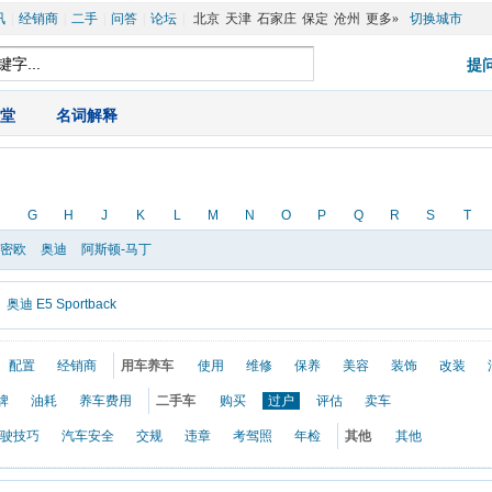
讯
|
经销商
|
二手
|
问答
|
论坛
|
北京
天津
石家庄
保定
沧州
更多»
切换城市
堂
|
名词解释
G
H
J
K
L
M
N
O
P
Q
R
S
T
罗密欧
奥迪
阿斯顿-马丁
奥迪 E5 Sportback
配置
经销商
用车养车
使用
维修
保养
美容
装饰
改装
牌
油耗
养车费用
二手车
购买
过户
评估
卖车
驶技巧
汽车安全
交规
违章
考驾照
年检
其他
其他