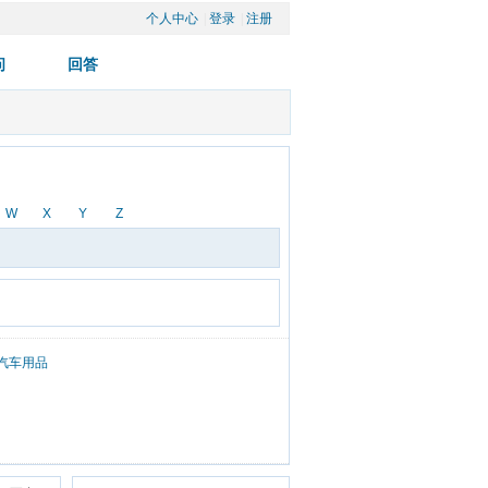
个人中心
| 
登录
| 
注册
W
X
Y
Z
汽车用品