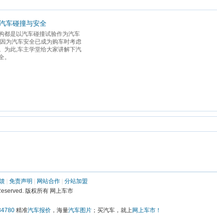
-汽车碰撞与安全
构都是以汽车碰撞试验作为汽车
,因为汽车安全已成为购车时考虑
。为此,车主学堂给大家讲解下汽
。 
馈
 | 
免责声明
 | 
网站合作
 | 
分站加盟
ights Reserved. 版权所有 网上车市
4780
 精准
汽车报价
，海量
汽车图片
；买汽车，就上
网上车市！