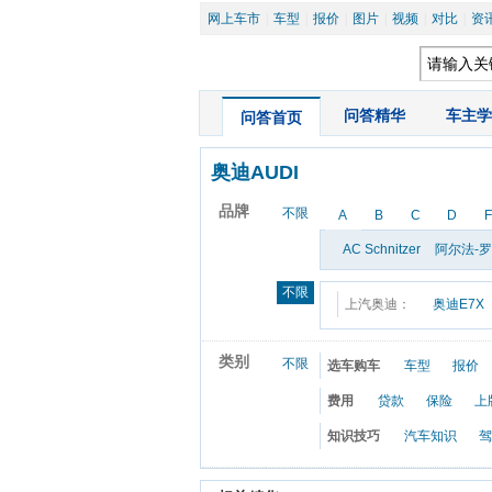
网上车市
|
车型
|
报价
|
图片
|
视频
|
对比
|
资
|
问答精华
|
车主学
问答首页
奥迪AUDI
品牌
不限
A
B
C
D
F
AC Schnitzer
阿尔法-
不限
上汽奥迪：
奥迪E7X
类别
不限
选车购车
车型
报价
费用
贷款
保险
上
知识技巧
汽车知识
驾