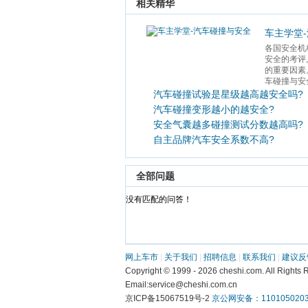
 相关精华 
车主学堂
各国安全机
安全的考评
的重要因素
车碰撞与安全
汽车碰撞试验是星级越高越安全吗?
汽车碰撞变形越小的越安全?
安全气囊越多碰撞测试分数越高吗?
自主品牌汽车安全系数不高?
 全部问题 
 没有匹配的问答！ 
网上车市
 | 
关于我们
 | 
招聘信息
 | 
联系我们
 | 
建议反
 Copyright © 1999 - 2026 cheshi.com. All R
 Email:service@cheshi.com.cn 
京ICP备15067519号-2 
京公网安备：1101050203