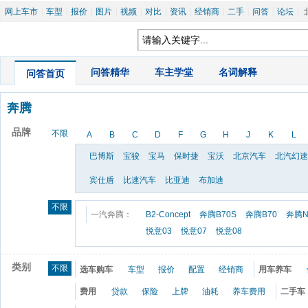
网上车市
|
车型
|
报价
|
图片
|
视频
|
对比
|
资讯
|
经销商
|
二手
|
问答
|
论坛
|
|
问答精华
|
车主学堂
|
名词解释
问答首页
奔腾
品牌
不限
A
B
C
D
F
G
H
J
K
L
巴博斯
宝骏
宝马
保时捷
宝沃
北京汽车
北汽幻速
宾仕盾
比速汽车
比亚迪
布加迪
不限
一汽奔腾：
B2-Concept
奔腾B70S
奔腾B70
奔腾N
悦意03
悦意07
悦意08
类别
不限
选车购车
车型
报价
配置
经销商
用车养车
费用
贷款
保险
上牌
油耗
养车费用
二手车