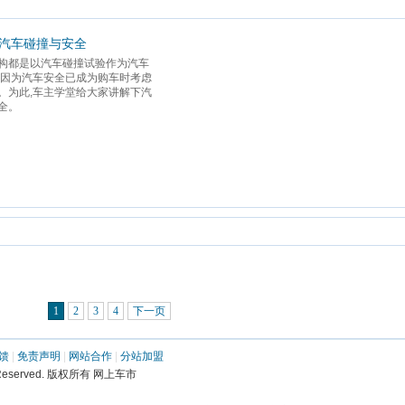
-汽车碰撞与安全
构都是以汽车碰撞试验作为汽车
,因为汽车安全已成为购车时考虑
。为此,车主学堂给大家讲解下汽
。 
1
2
3
4
下一页
馈
 | 
免责声明
 | 
网站合作
 | 
分站加盟
ights Reserved. 版权所有 网上车市