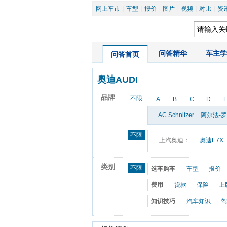
网上车市
|
车型
|
报价
|
图片
|
视频
|
对比
|
资
|
问答精华
|
车主学
问答首页
奥迪AUDI
品牌
不限
A
B
C
D
F
AC Schnitzer
阿尔法-
不限
上汽奥迪：
奥迪E7X
类别
不限
选车购车
车型
报价
费用
贷款
保险
上
知识技巧
汽车知识
驾