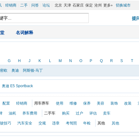
讯
|
经销商
|
二手
|
问答
|
论坛
|
北京
天津
石家庄
保定
沧州
更多»
切换城市
堂
|
名词解释
G
H
J
K
L
M
N
O
P
Q
R
S
T
罗密欧
奥迪
阿斯顿-马丁
奥迪 E5 Sportback
配置
经销商
用车养车
使用
维修
保养
美容
装饰
改装
牌
油耗
养车费用
二手车
购买
过户
评估
卖车
驶技巧
汽车安全
交规
违章
考驾照
年检
其他
其他