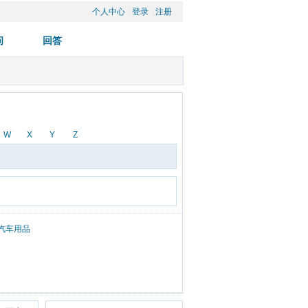
个人中心
| 
登录
| 
注册
W
X
Y
Z
汽车用品