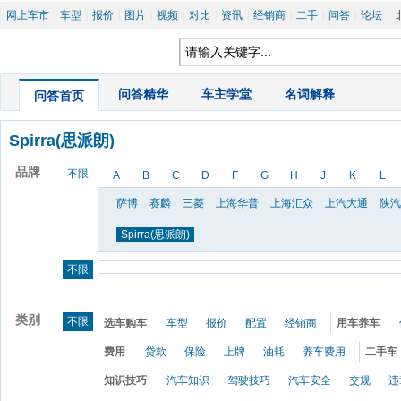
网上车市
|
车型
|
报价
|
图片
|
视频
|
对比
|
资讯
|
经销商
|
二手
|
问答
|
论坛
|
|
问答精华
|
车主学堂
|
名词解释
问答首页
Spirra(思派朗)
品牌
不限
A
B
C
D
F
G
H
J
K
L
萨博
赛麟
三菱
上海华普
上海汇众
上汽大通
陕汽
Spirra(思派朗)
不限
类别
不限
选车购车
车型
报价
配置
经销商
用车养车
费用
贷款
保险
上牌
油耗
养车费用
二手车
知识技巧
汽车知识
驾驶技巧
汽车安全
交规
违