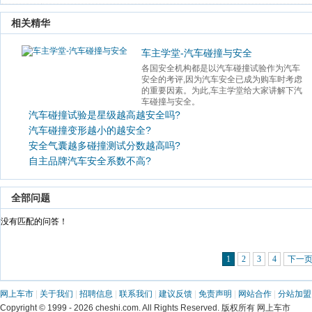
 相关精华 
车主学堂-汽车碰撞与安全
各国安全机构都是以汽车碰撞试验作为汽车
安全的考评,因为汽车安全已成为购车时考虑
的重要因素。为此,车主学堂给大家讲解下汽
车碰撞与安全。 
汽车碰撞试验是星级越高越安全吗?
汽车碰撞变形越小的越安全?
安全气囊越多碰撞测试分数越高吗?
自主品牌汽车安全系数不高?
 全部问题 
 没有匹配的问答！ 
1
2
3
4
下一
网上车市
 | 
关于我们
 | 
招聘信息
 | 
联系我们
 | 
建议反馈
 | 
免责声明
 | 
网站合作
 | 
分站加盟
 Copyright © 1999 - 2026 cheshi.com. All Rights Reserved. 版权所有 网上车市