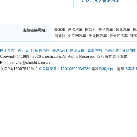
五菱之光客货两用车
宝
豪车事
皮卡汽车
网新社
爱卡汽车
凤凰汽车
搜
友情链接网站：
网通社
央广网汽车
千龙网汽车
爱奇艺汽车
珠
网上车市
|
关于我们
|
招聘信息
|
联系我们
|
建议反馈
|
免责声明
|
网站合作
|
分站加盟
Copyright © 1999 - 2026 cheshi.com. All Rights Reserved. 版权所有 网上车市
Email:service@cheshi.com.cn
京ICP备15067519号-2
京公网安备：11010502034780
精准
汽车报价
，海量
汽车图