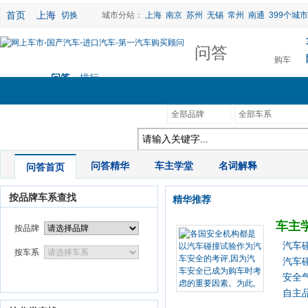
首页
上海
切换
城市分站：
上海
南京
苏州
无锡
常州
南通
399个城市
问答
购车
问答
排行
论坛
搜索
互动
车型搜索：
全部品牌
全部车系
|
问答精华
|
车主学堂
|
名词解释
问答首页
按品牌车系查找
精华推荐
车主
按品牌
汽车
按车系
汽车
安全
自主