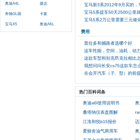
奥迪A4L
捷达
宝马新3系2012年9月买的
漆刮了，貌似蛮严重的，去哪里
宝马5系提车50天2500公里
漆刮了，貌似蛮严重的，去哪里
奔驰GL级
卡宴
宝马5系2万公里需要三元催
给蓄电池充电，怎么办？
宝马X5
奥迪A6L
吗
费用
普拉多和撼路者选哪个好
这车性能，空间，油耗，动
这款车型和别克昂克拉相比
碑，维修保养费用，最主要是哪
我想问问长安cs75这款车怎
款更适合年轻女性？哪个性价比
在会开汽车（子、型）的前
同等的价位suv那个更值
在车管所找熟人办理驾驶证（照
热门百科词条
奥迪a6l使用说明书
奥
桑塔纳仪表盘图解
r
江淮和悦b15报价
迈
爱丽舍油气两用车
奥