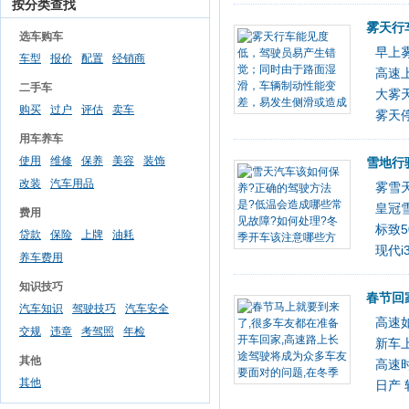
按分类查找
雾天行
选车购车
早上
车型
报价
配置
经销商
高速
二手车
大雾
购买
过户
评估
卖车
雾天
用车养车
使用
维修
保养
美容
装饰
雪地行
改装
汽车用品
雾雪
皇冠
费用
标致
贷款
保险
上牌
油耗
现代
养车费用
知识技巧
春节回
汽车知识
驾驶技巧
汽车安全
高速
交规
违章
考驾照
年检
新车
其他
高速
其他
日产