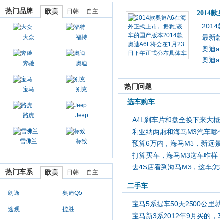
热门品牌
欧美
日韩
自主
2014
201
最新款
大众
福特
奥迪a
奥迪a
奔驰
奥迪
热门问题
宝马
别克
选车购车
路虎
Jeep
A4L刹车片和盘全换下来大
利亚纳两厢和海马M3汽车哪
雪佛兰
标致
预算6万内，海马M3，新远
打算买车，海马M3这车咋样
欧3，哪个更好
去4S店看到海马M3，这车
热门车系
欧美
日韩
自主
二手车
朗逸
奥迪Q5
宝马5系提车50天2500公里
途观
揽胜
宝马新3系2012年9月买的
给蓄电池充电，怎么办？