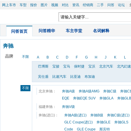
网上车市
|
车型
|
报价
|
图片
|
视频
|
对比
|
资讯
|
经销商
|
二手
|
问答
|
论坛
|
|
问答精华
|
车主学堂
|
名词解释
问答首页
奔驰
品牌
不限
A
B
C
D
F
G
H
J
K
L
巴博斯
宝骏
宝马
保时捷
宝沃
北京汽车
北汽幻速
宾仕盾
比速汽车
比亚迪
布加迪
不限
北京奔驰：
奔驰A级
奔驰A级AMG
奔驰C级
奔驰C
EQE
奔驰EQE SUV
奔驰GLA
奔驰GL
福建奔驰：
奔驰V级
奔驰(进口)：
奔驰A级(进口)
奔驰B级
奔驰C级(进口)
GLC Coupe(进口)
奔驰GLE
奔驰GLS
Code
GLE Coupe
斯宾特