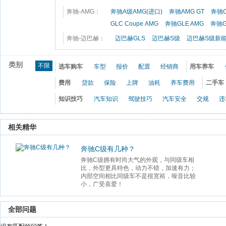
奔驰-AMG：
奔驰A级AMG(进口)
奔驰AMG GT
奔驰C
GLC Coupe AMG
奔驰GLE AMG
奔驰G
奔驰-迈巴赫：
迈巴赫GLS
迈巴赫S级
迈巴赫S级新
类别
不限
选车购车
车型
报价
配置
经销商
用车养车
费用
贷款
保险
上牌
油耗
养车费用
二手车
知识技巧
汽车知识
驾驶技巧
汽车安全
交规
违
 相关精华 
奔驰C级有几种？
奔驰C级拥有时尚大气的外观，与同级车相
比，外型更具特色，动力不错，加速有力；
内部空间相比同级车不是很宽裕，噪音比较
小，广受喜爱！
 全部问题 