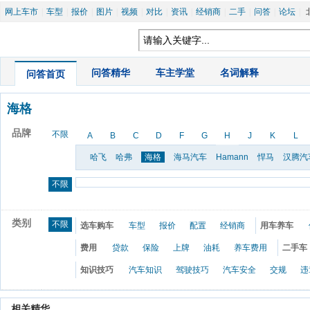
网上车市
|
车型
|
报价
|
图片
|
视频
|
对比
|
资讯
|
经销商
|
二手
|
问答
|
论坛
|
|
问答精华
|
车主学堂
|
名词解释
问答首页
海格
品牌
不限
A
B
C
D
F
G
H
J
K
L
哈飞
哈弗
海格
海马汽车
Hamann
悍马
汉腾汽
不限
类别
不限
选车购车
车型
报价
配置
经销商
用车养车
费用
贷款
保险
上牌
油耗
养车费用
二手车
知识技巧
汽车知识
驾驶技巧
汽车安全
交规
违
 相关精华 