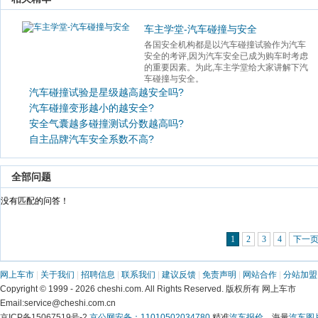
车主学堂-汽车碰撞与安全
各国安全机构都是以汽车碰撞试验作为汽车
安全的考评,因为汽车安全已成为购车时考虑
的重要因素。为此,车主学堂给大家讲解下汽
车碰撞与安全。 
汽车碰撞试验是星级越高越安全吗?
汽车碰撞变形越小的越安全?
安全气囊越多碰撞测试分数越高吗?
自主品牌汽车安全系数不高?
 全部问题 
 没有匹配的问答！ 
1
2
3
4
下一
网上车市
 | 
关于我们
 | 
招聘信息
 | 
联系我们
 | 
建议反馈
 | 
免责声明
 | 
网站合作
 | 
分站加盟
 Copyright © 1999 - 2026 cheshi.com. All Rights Reserved. 版权所有 网上车市
 Email:service@cheshi.com.cn 
京ICP备15067519号-2 
京公网安备：11010502034780
 精准
汽车报价
，海量
汽车图