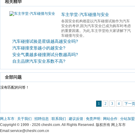
 相关精华 
车主学堂-汽车碰撞与安全
各国安全机构都是以汽车碰撞试验作为汽车
安全的考评,因为汽车安全已成为购车时考虑
的重要因素。为此,车主学堂给大家讲解下汽
车碰撞与安全。 
汽车碰撞试验是星级越高越安全吗?
汽车碰撞变形越小的越安全?
安全气囊越多碰撞测试分数越高吗?
自主品牌汽车安全系数不高?
 全部问题 
 没有匹配的问答！ 
1
2
3
4
下一
网上车市
 | 
关于我们
 | 
招聘信息
 | 
联系我们
 | 
建议反馈
 | 
免责声明
 | 
网站合作
 | 
分站加盟
 Copyright © 1999 - 2026 cheshi.com. All Rights Reserved. 版权所有 网上车市
 Email:service@cheshi.com.cn 