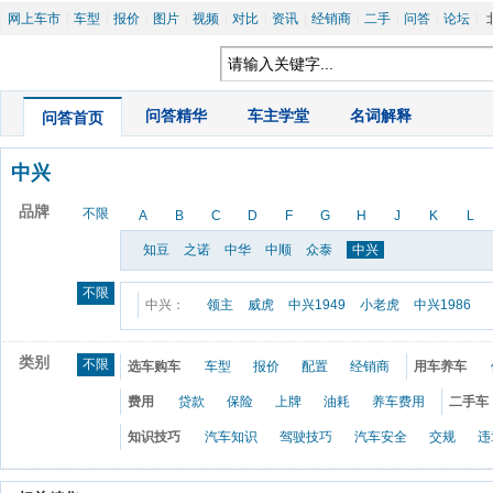
网上车市
|
车型
|
报价
|
图片
|
视频
|
对比
|
资讯
|
经销商
|
二手
|
问答
|
论坛
|
|
问答精华
|
车主学堂
|
名词解释
问答首页
中兴
品牌
不限
A
B
C
D
F
G
H
J
K
L
知豆
之诺
中华
中顺
众泰
中兴
不限
中兴：
领主
威虎
中兴1949
小老虎
中兴1986
类别
不限
选车购车
车型
报价
配置
经销商
用车养车
费用
贷款
保险
上牌
油耗
养车费用
二手车
知识技巧
汽车知识
驾驶技巧
汽车安全
交规
违