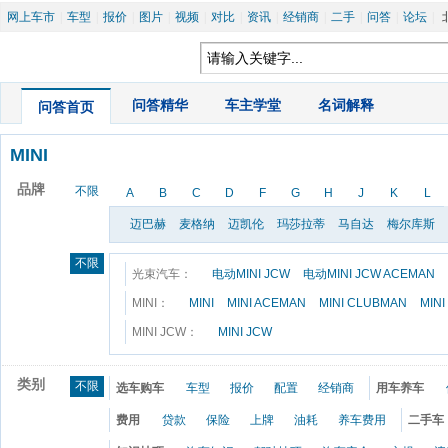
网上车市
|
车型
|
报价
|
图片
|
视频
|
对比
|
资讯
|
经销商
|
二手
|
问答
|
论坛
|
|
问答精华
|
车主学堂
|
名词解释
问答首页
MINI
品牌
不限
A
B
C
D
F
G
H
J
K
L
迈巴赫
麦格纳
迈凯伦
玛莎拉蒂
马自达
梅尔库斯
不限
光束汽车：
电动MINI JCW
电动MINI JCW ACEMAN
MINI：
MINI
MINI ACEMAN
MINI CLUBMAN
MINI 
MINI JCW：
MINI JCW
类别
不限
选车购车
车型
报价
配置
经销商
用车养车
费用
贷款
保险
上牌
油耗
养车费用
二手车