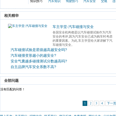
知识技巧
汽车知识
驾驶技巧
汽车安全
交规
违
 相关精华 
车主学堂-汽车碰撞与安全
各国安全机构都是以汽车碰撞试验作为汽车
安全的考评,因为汽车安全已成为购车时考虑
的重要因素。为此,车主学堂给大家讲解下汽
车碰撞与安全。 
汽车碰撞试验是星级越高越安全吗?
汽车碰撞变形越小的越安全?
安全气囊越多碰撞测试分数越高吗?
自主品牌汽车安全系数不高?
 全部问题 
 没有匹配的问答！ 
1
2
3
4
下一