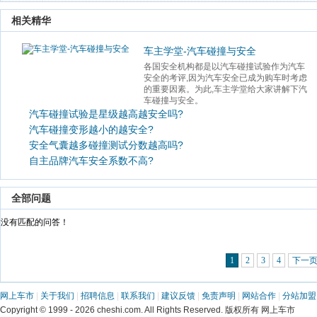
 相关精华 
车主学堂-汽车碰撞与安全
各国安全机构都是以汽车碰撞试验作为汽车
安全的考评,因为汽车安全已成为购车时考虑
的重要因素。为此,车主学堂给大家讲解下汽
车碰撞与安全。 
汽车碰撞试验是星级越高越安全吗?
汽车碰撞变形越小的越安全?
安全气囊越多碰撞测试分数越高吗?
自主品牌汽车安全系数不高?
 全部问题 
 没有匹配的问答！ 
1
2
3
4
下一
网上车市
 | 
关于我们
 | 
招聘信息
 | 
联系我们
 | 
建议反馈
 | 
免责声明
 | 
网站合作
 | 
分站加盟
 Copyright © 1999 - 2026 cheshi.com. All Rights Reserved. 版权所有 网上车市