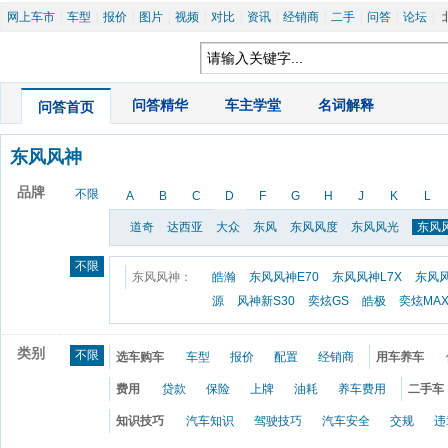
网上车市
|
车型
|
报价
|
图片
|
视频
|
对比
|
资讯
|
经销商
|
二手
|
问答
|
论坛
|
|
问答精华
|
车主学堂
|
名词解释
问答首页
东风风神
品牌
不限
A
B
C
D
F
G
H
J
K
L
道奇
达西亚
大众
东风
东风风度
东风风光
东风
不限
东风风神：
皓瀚
东风风神E70
东风风神L7X
东风风
源
风神新S30
奕炫GS
皓极
奕炫MA
类别
不限
选车购车
车型
报价
配置
经销商
用车养车
费用
贷款
保险
上牌
油耗
养车费用
二手车
知识技巧
汽车知识
驾驶技巧
汽车安全
交规
违