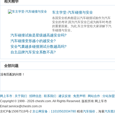
 相关精华 
车主学堂-汽车碰撞与安全
各国安全机构都是以汽车碰撞试验作为汽车
安全的考评,因为汽车安全已成为购车时考虑
的重要因素。为此,车主学堂给大家讲解下汽
车碰撞与安全。 
汽车碰撞试验是星级越高越安全吗?
汽车碰撞变形越小的越安全?
安全气囊越多碰撞测试分数越高吗?
自主品牌汽车安全系数不高?
 全部问题 
 没有匹配的问答！ 
网上车市
 | 
关于我们
 | 
招聘信息
 | 
联系我们
 | 
建议反馈
 | 
免责声明
 | 
网站合作
 | 
分站加盟
 Copyright © 1999 - 2026 cheshi.com. All Rights Reserved. 版权所有 网上车市
 Email:service@cheshi.com.cn 
京ICP备15067519号-2 
京公网安备：11010502034780
 精准
汽车报价
，海量
汽车图