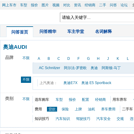
网上车市
|
车型
|
报价
|
图片
|
视频
|
对比
|
资讯
|
经销商
|
二手
|
问答
|
论坛
|
|
问答精华
|
车主学堂
|
名词解释
问答首页
奥迪AUDI
品牌
不限
A
B
C
D
F
G
H
J
K
L
AC Schnitzer
阿尔法-罗密欧
奥迪
阿斯顿-马丁
不限
上汽奥迪：
奥迪E7X
奥迪 E5 Sportback
类别
不限
选车购车
车型
报价
配置
经销商
用车养车
费用
贷款
保险
上牌
油耗
养车费用
二手车
知识技巧
汽车知识
驾驶技巧
汽车安全
交规
违