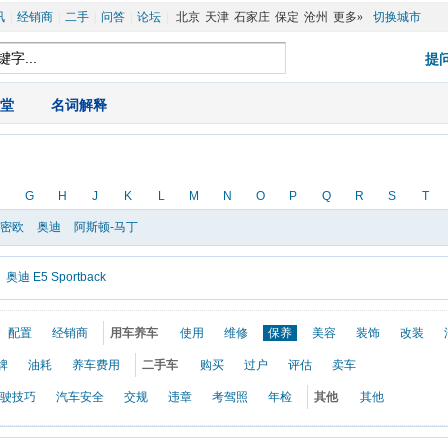
讯
|
经销商
|
二手
|
问答
|
论坛
|
北京
天津
石家庄
保定
沧州
更多»
切换城市
堂
|
名词解释
G
H
J
K
L
M
N
O
P
Q
R
S
T
罗密欧
奥迪
阿斯顿-马丁
奥迪 E5 Sportback
配置
经销商
用车养车
使用
维修
保养
美容
装饰
改装
牌
油耗
养车费用
二手车
购买
过户
评估
卖车
驶技巧
汽车安全
交规
违章
考驾照
年检
其他
其他