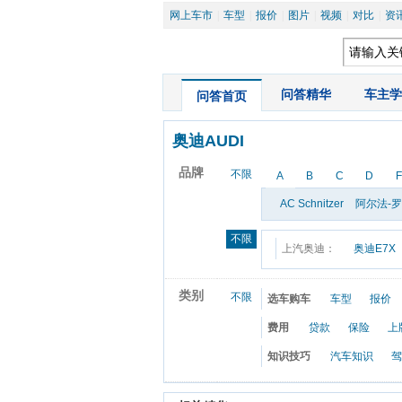
网上车市
|
车型
|
报价
|
图片
|
视频
|
对比
|
资
|
问答精华
|
车主学
问答首页
奥迪AUDI
品牌
不限
A
B
C
D
F
AC Schnitzer
阿尔法-
不限
上汽奥迪：
奥迪E7X
类别
不限
选车购车
车型
报价
费用
贷款
保险
上
知识技巧
汽车知识
驾