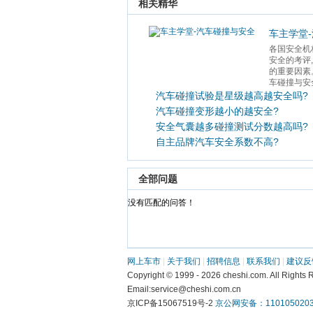
 相关精华 
车主学堂
各国安全机
安全的考评
的重要因素
车碰撞与安全
汽车碰撞试验是星级越高越安全吗?
汽车碰撞变形越小的越安全?
安全气囊越多碰撞测试分数越高吗?
自主品牌汽车安全系数不高?
 全部问题 
 没有匹配的问答！ 
网上车市
 | 
关于我们
 | 
招聘信息
 | 
联系我们
 | 
建议反
 Copyright © 1999 - 2026 cheshi.com. All R
 Email:service@cheshi.com.cn 
京ICP备15067519号-2 
京公网安备：1101050203