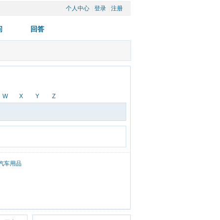
个人中心
| 
登录
| 
注册
W
X
Y
Z
汽车用品