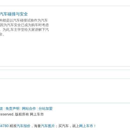
-汽车碰撞与安全
构都是以汽车碰撞试验作为汽车
,因为汽车安全已成为购车时考虑
。为此,车主学堂给大家讲解下汽
。 
馈
 | 
免责声明
 | 
网站合作
 | 
分站加盟
ights Reserved. 版权所有 网上车市
4780
 精准
汽车报价
，海量
汽车图片
；买汽车，就上
网上车市！