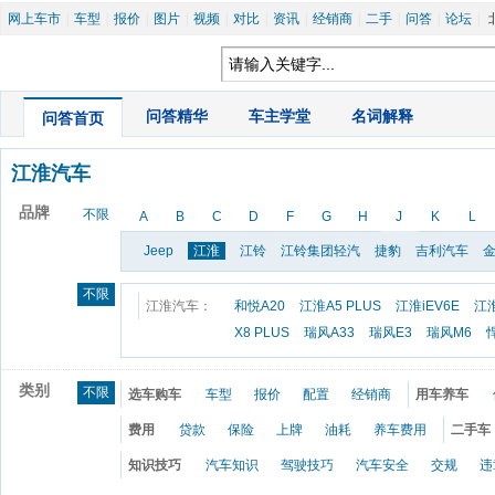
网上车市
|
车型
|
报价
|
图片
|
视频
|
对比
|
资讯
|
经销商
|
二手
|
问答
|
论坛
|
|
问答精华
|
车主学堂
|
名词解释
问答首页
江淮汽车
品牌
不限
A
B
C
D
F
G
H
J
K
L
Jeep
江淮
江铃
江铃集团轻汽
捷豹
吉利汽车
不限
江淮汽车：
和悦A20
江淮A5 PLUS
江淮iEV6E
江淮
X8 PLUS
瑞风A33
瑞风E3
瑞风M6
类别
不限
选车购车
车型
报价
配置
经销商
用车养车
费用
贷款
保险
上牌
油耗
养车费用
二手车
知识技巧
汽车知识
驾驶技巧
汽车安全
交规
违