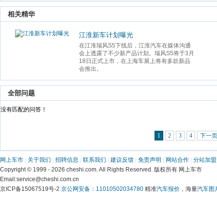
 相关精华 
江淮新车计划曝光
在江淮瑞风S5下线后，江淮汽车在媒体沟通
会上透露了不少新产品计划。瑞风S5将于3月
18日正式上市，在上海车展上将有多款新品
会推出。
 全部问题 
 没有匹配的问答！ 
1
2
3
4
下一
网上车市
 | 
关于我们
 | 
招聘信息
 | 
联系我们
 | 
建议反馈
 | 
免责声明
 | 
网站合作
 | 
分站加盟
 Copyright © 1999 - 2026 cheshi.com. All Rights Reserved. 版权所有 网上车市
 Email:service@cheshi.com.cn 
京ICP备15067519号-2 
京公网安备：11010502034780
 精准
汽车报价
，海量
汽车图