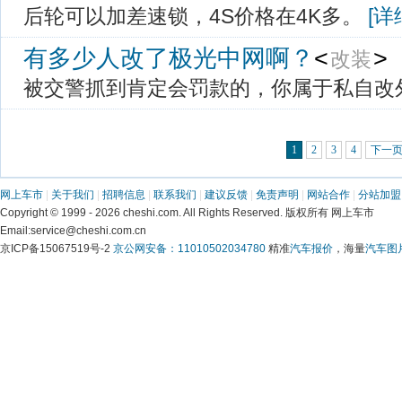
 后轮可以加差速锁，4S价格在4K多。 
[详
有多少人改了极光中网啊？
<
> 
改装
 被交警抓到肯定会罚款的，你属于私自改
1
2
3
4
下一
网上车市
 | 
关于我们
 | 
招聘信息
 | 
联系我们
 | 
建议反馈
 | 
免责声明
 | 
网站合作
 | 
分站加盟
 Copyright © 1999 - 2026 cheshi.com. All Rights Reserved. 版权所有 网上车市
 Email:service@cheshi.com.cn 
京ICP备15067519号-2 
京公网安备：11010502034780
 精准
汽车报价
，海量
汽车图