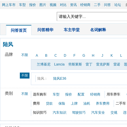
网上车市
|
车型
|
报价
|
图片
|
视频
|
对比
|
资讯
|
经销商
|
二手
|
问答
|
论坛
|
|
问答精华
|
车主学堂
|
名词解释
问答首页
陆风
品牌
不限
A
B
C
D
F
G
H
J
K
L
兰博基尼
Lancia
劳斯莱斯
雷丁
雷克萨斯
雷诺
不限
陆风：
陆风E36
类别
不限
选车购车
车型
报价
配置
经销商
用车养车
费用
贷款
保险
上牌
油耗
养车费用
二手车
知识技巧
汽车知识
驾驶技巧
汽车安全
交规
违