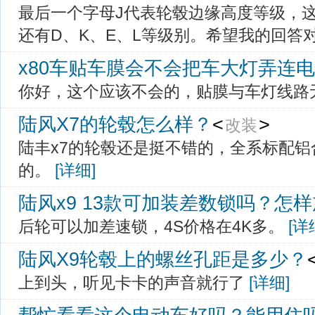
最后一个字母J代表轮毂边缘高度等级，
还有D、K、E、L等级别。希望我的回答
x80车贴车膜会不会把车大灯弄连电
 你好，这个应该不会的，贴膜与车灯线路
陆风X7的轮毂怎么样？
<
> 
改装
 陆丰x7的轮毂还是挺不错的，全系标配
的。 
[详细]
陆风x9 13款可加装差数锁吗？怎
 后轮可以加差速锁，4S价格在4K多。 
[详
陆风X9轮毂上的螺丝孔距是多少？
 上到头，听见卡卡的声音就行了 
[详细]