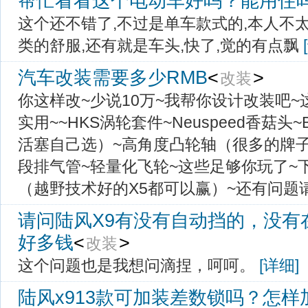
帮忙看看这个电动车好吗？能用住
 这个还不错了,不过是单车款式的,本人不
类的舒服,还有就是车头,快了,觉的有点飘 
汽车改装需要多少RMB
<
> 
改装
 你这样改~少说10万~我帮你设计改装吧
实用~~HKS涡轮套件~Neuspeed香菇头
活塞自己选）~高角度凸轮轴（很多的牌子
段排气管~轻量化飞轮~这些足够你玩了~
（越野技术好的X5都可以赢）~还有问题请加Q
请问陆风X9有没有自动挡的，没有
好多钱
<
> 
改装
 这个问题也是我想问滴捏，呵呵。 
[详细]
陆风x913款可加装差数锁吗？怎样