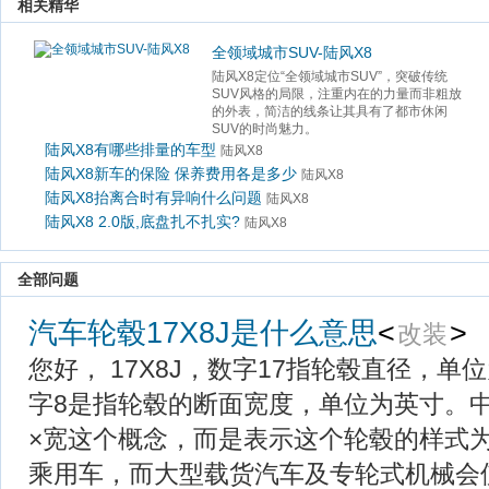
 相关精华 
全领域城市SUV-陆风X8
陆风X8定位“全领域城市SUV”，突破传统
SUV风格的局限，注重内在的力量而非粗放
的外表，简洁的线条让其具有了都市休闲
SUV的时尚魅力。
陆风X8有哪些排量的车型
陆风X8
陆风X8新车的保险 保养费用各是多少
陆风X8
陆风X8抬离合时有异响什么问题
陆风X8
陆风X8 2.0版,底盘扎不扎实?
陆风X8
 全部问题 
汽车轮毂17X8J是什么意思
<
> 
改装
 您好， 17X8J，数字17指轮毂直径，
字8是指轮毂的断面宽度，单位为英寸。
×宽这个概念，而是表示这个轮毂的样式
乘用车，而大型载货汽车及专轮式机械会