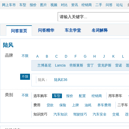
网上车市
|
车型
|
报价
|
图片
|
视频
|
对比
|
资讯
|
经销商
|
二手
|
问答
|
论坛
|
|
问答精华
|
车主学堂
|
名词解释
问答首页
陆风
品牌
不限
A
B
C
D
F
G
H
J
K
L
兰博基尼
Lancia
劳斯莱斯
雷丁
雷克萨斯
雷诺
不限
陆风：
陆风E36
类别
不限
选车购车
车型
报价
配置
经销商
用车养车
费用
贷款
保险
上牌
油耗
养车费用
二手车
知识技巧
汽车知识
驾驶技巧
汽车安全
交规
违