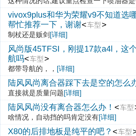
这种情况的话,建议重点检查一下喷油器
vivox9plus和华为荣耀v9不知
帮忙推荐一下，谢谢
<
> 
车型
制杖还是贩剑
[详细]
风尚版45TFSI，刚提17款a4l，
航吗
<
> 
车型
都带导航的，，
[详细]
陆风风尚离合器踩下去是空的怎么
直接就是质量问题
[详细]
陆风风尚没有离合器怎么办！
<
车型
啥情况，自动挡的吗肯定没有
[详细]
X80的后排地板是纯平的吧？
<
>
车型