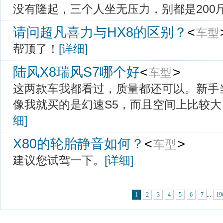
没有隆起，三个人坐无压力，别都是200
请问超凡喜力与HX8的区别？
<
车型
帮顶了！
[详细]
陆风X8瑞风S7哪个好
<
> 
车型
这两款车我都看过，质量都还可以。新手
像我就买的是幻速S5，而且空间上比较
细]
X80的轮胎静音如何？
<
> 
车型
建议您试驾一下。
[详细]
1
2
3
4
5
6
7
...
19