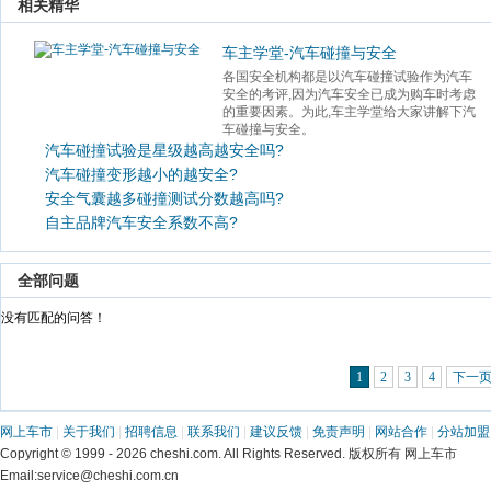
 相关精华 
车主学堂-汽车碰撞与安全
各国安全机构都是以汽车碰撞试验作为汽车
安全的考评,因为汽车安全已成为购车时考虑
的重要因素。为此,车主学堂给大家讲解下汽
车碰撞与安全。 
汽车碰撞试验是星级越高越安全吗?
汽车碰撞变形越小的越安全?
安全气囊越多碰撞测试分数越高吗?
自主品牌汽车安全系数不高?
 全部问题 
 没有匹配的问答！ 
1
2
3
4
下一
网上车市
 | 
关于我们
 | 
招聘信息
 | 
联系我们
 | 
建议反馈
 | 
免责声明
 | 
网站合作
 | 
分站加盟
 Copyright © 1999 - 2026 cheshi.com. All Rights Reserved. 版权所有 网上车市
 Email:service@cheshi.com.cn 