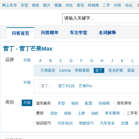
网上车市
|
车型
|
报价
|
图片
|
视频
|
对比
|
资讯
|
经销商
|
二手
|
问答
|
论坛
|
|
问答精华
|
车主学堂
|
名词解释
问答首页
雷丁
 - 
雷丁芒果Max
品牌
不限
A
B
C
D
F
G
H
J
K
L
兰博基尼
Lancia
劳斯莱斯
雷丁
雷克萨斯
雷诺
不限
雷丁：
雷丁A11E
芒果Pro
类别
不限
选车购车
车型
报价
配置
经销商
用车养车
费用
贷款
保险
上牌
油耗
养车费用
二手车
知识技巧
汽车知识
驾驶技巧
汽车安全
交规
违