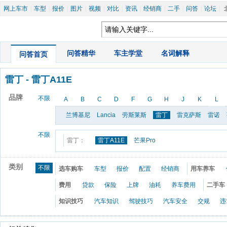
网上车市
|
车型
|
报价
|
图片
|
视频
|
对比
|
资讯
|
经销商
|
二手
|
问答
|
论坛
|
|
问答精华
|
车主学堂
|
名词解释
问答首页
雷丁
 - 
雷丁A11E
品牌
不限
A
B
C
D
F
G
H
J
K
L
兰博基尼
Lancia
劳斯莱斯
雷丁
雷克萨斯
雷诺
不限
雷丁：
雷丁A11E
芒果Pro
类别
不限
选车购车
车型
报价
配置
经销商
用车养车
费用
贷款
保险
上牌
油耗
养车费用
二手车
知识技巧
汽车知识
驾驶技巧
汽车安全
交规
违