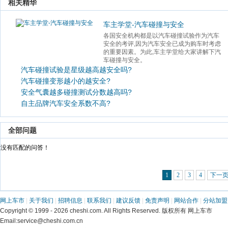
 相关精华 
车主学堂-汽车碰撞与安全
各国安全机构都是以汽车碰撞试验作为汽车
安全的考评,因为汽车安全已成为购车时考虑
的重要因素。为此,车主学堂给大家讲解下汽
车碰撞与安全。 
汽车碰撞试验是星级越高越安全吗?
汽车碰撞变形越小的越安全?
安全气囊越多碰撞测试分数越高吗?
自主品牌汽车安全系数不高?
 全部问题 
 没有匹配的问答！ 
1
2
3
4
下一
网上车市
 | 
关于我们
 | 
招聘信息
 | 
联系我们
 | 
建议反馈
 | 
免责声明
 | 
网站合作
 | 
分站加盟
 Copyright © 1999 - 2026 cheshi.com. All Rights Reserved. 版权所有 网上车市
 Email:service@cheshi.com.cn 