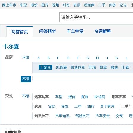
网上车市
|
车型
|
报价
|
图片
|
视频
|
对比
|
资讯
|
经销商
|
二手
|
问答
|
论坛
|
|
问答精华
|
车主学堂
|
名词解释
问答首页
卡尔森
品牌
不限
A
B
C
D
F
G
H
J
K
L
卡尔森
凯佰赫
凯迪拉克
开瑞
凯翼
康迪
卡威
不限
类别
不限
选车购车
车型
报价
配置
经销商
用车养车
费用
贷款
保险
上牌
油耗
养车费用
二手车
知识技巧
汽车知识
驾驶技巧
汽车安全
交规
违
 相关精华 