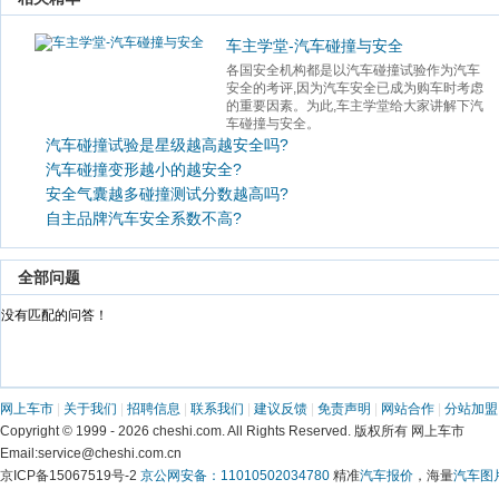
车主学堂-汽车碰撞与安全
各国安全机构都是以汽车碰撞试验作为汽车
安全的考评,因为汽车安全已成为购车时考虑
的重要因素。为此,车主学堂给大家讲解下汽
车碰撞与安全。 
汽车碰撞试验是星级越高越安全吗?
汽车碰撞变形越小的越安全?
安全气囊越多碰撞测试分数越高吗?
自主品牌汽车安全系数不高?
 全部问题 
 没有匹配的问答！ 
网上车市
 | 
关于我们
 | 
招聘信息
 | 
联系我们
 | 
建议反馈
 | 
免责声明
 | 
网站合作
 | 
分站加盟
 Copyright © 1999 - 2026 cheshi.com. All Rights Reserved. 版权所有 网上车市
 Email:service@cheshi.com.cn 
京ICP备15067519号-2 
京公网安备：11010502034780
 精准
汽车报价
，海量
汽车图