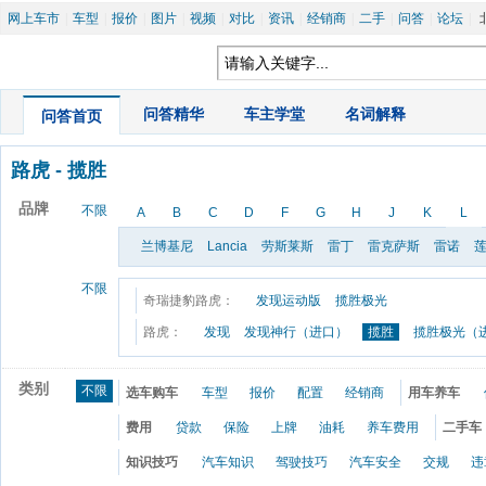
网上车市
|
车型
|
报价
|
图片
|
视频
|
对比
|
资讯
|
经销商
|
二手
|
问答
|
论坛
|
|
问答精华
|
车主学堂
|
名词解释
问答首页
路虎
 - 
揽胜
品牌
不限
A
B
C
D
F
G
H
J
K
L
兰博基尼
Lancia
劳斯莱斯
雷丁
雷克萨斯
雷诺
不限
奇瑞捷豹路虎：
发现运动版
揽胜极光
路虎：
发现
发现神行（进口）
揽胜
揽胜极光（
类别
不限
选车购车
车型
报价
配置
经销商
用车养车
费用
贷款
保险
上牌
油耗
养车费用
二手车
知识技巧
汽车知识
驾驶技巧
汽车安全
交规
违