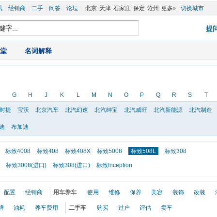
讯
|
经销商
|
二手
|
问答
|
论坛
|
北京
天津
石家庄
保定
沧州
更多»
切换城市
堂
|
名词解释
G
H
J
K
L
M
N
O
P
Q
R
S
T
时捷
宝沃
北京汽车
北汽幻速
北汽绅宝
北汽威旺
北汽新能源
北汽制造
迪
布加迪
标致4008
标致408
标致408X
标致5008
标致508L
标致308
标致3008(进口)
标致308(进口)
标致Inception
配置
经销商
用车养车
使用
维修
保养
美容
装饰
改装
牌
油耗
养车费用
二手车
购买
过户
评估
卖车