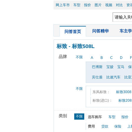
网上车市
|
车型
|
报价
|
图片
|
视频
|
对比
|
资
|
问答精华
|
车主学
问答首页
标致
 - 
标致508L
品牌
不限
A
B
C
D
F
巴博斯
宝骏
宝马
保
宾仕盾
比速汽车
比亚
不限
东风标致：
标致3008
标致(进口)：
标致208
类别
不限
选车购车
车型
报价
费用
贷款
保险
上