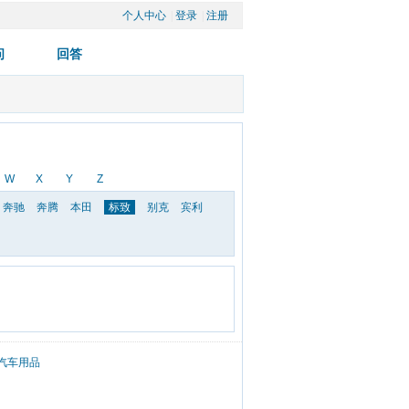
个人中心
| 
登录
| 
注册
W
X
Y
Z
奔驰
奔腾
本田
标致
别克
宾利
汽车用品