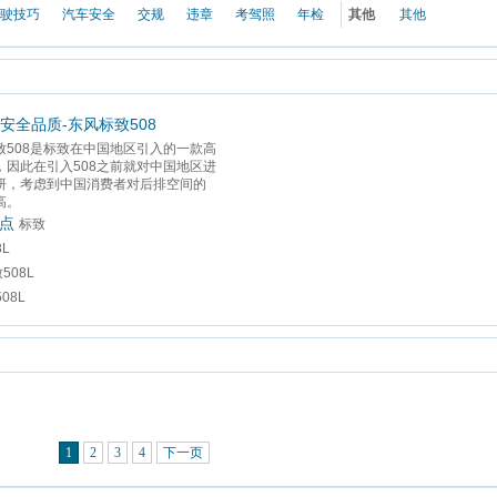
驶技巧
汽车安全
交规
违章
考驾照
年检
其他
其他
安全品质-东风标致508
致508是标致在中国地区引入的一款高
，因此在引入508之前就对中国地区进
研，考虑到中国消费者对后排空间的
高。
特点
标致
8L
508L
08L
1
2
3
4
下一页