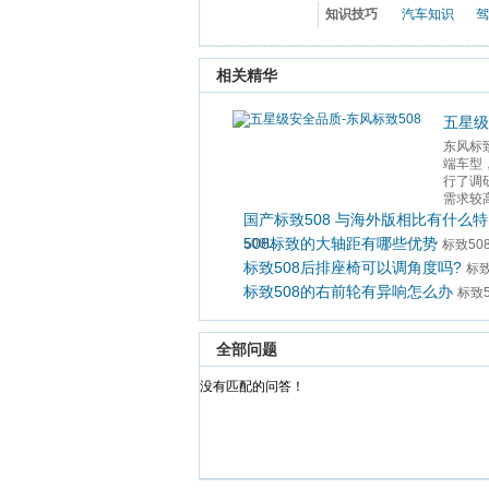
知识技巧
汽车知识
驾
 相关精华 
五星级
东风标
端车型
行了调
需求较
国产标致508 与海外版相比有什么
508标致的大轴距有哪些优势
508L
标致50
标致508后排座椅可以调角度吗?
标致
标致508的右前轮有异响怎么办
标致5
 全部问题 
 没有匹配的问答！ 