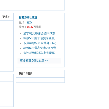
更多»
标致508L频道
品牌：
标致
报价：
16.37
万元起
济宁裕龙答谢会圆满成功
▪
标致508购车信贷享豪礼
▪
东风标致508 全系降2.6万
▪
标致508最高优惠2.5万元
▪
大连标致508马上有豪车
▪
更多标致508L文章>>
热门问题