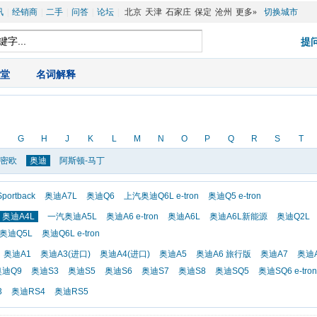
讯
|
经销商
|
二手
|
问答
|
论坛
|
北京
天津
石家庄
保定
沧州
更多»
切换城市
堂
|
名词解释
G
H
J
K
L
M
N
O
P
Q
R
S
T
罗密欧
奥迪
阿斯顿-马丁
portback
奥迪A7L
奥迪Q6
上汽奥迪Q6L e-tron
奥迪Q5 e-tron
奥迪A4L
一汽奥迪A5L
奥迪A6 e-tron
奥迪A6L
奥迪A6L新能源
奥迪Q2L
奥迪Q5L
奥迪Q6L e-tron
奥迪A1
奥迪A3(进口)
奥迪A4(进口)
奥迪A5
奥迪A6 旅行版
奥迪A7
奥迪
奥迪Q9
奥迪S3
奥迪S5
奥迪S6
奥迪S7
奥迪S8
奥迪SQ5
奥迪SQ6 e-tron
3
奥迪RS4
奥迪RS5