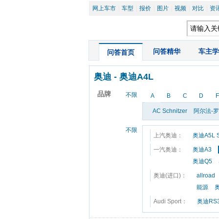
网上车市
|
车型
|
报价
|
图片
|
视频
|
对比
|
资
|
问答精华
|
车主学
问答首页
奥迪
 - 
奥迪A4L
品牌
不限
A
B
C
D
F
AC Schnitzer
阿尔法-
不限
上汽奥迪：
奥迪A5L S
一汽奥迪：
奥迪A3
奥迪Q5
奥迪(进口)：
allroad
能源
Audi Sport：
奥迪RS