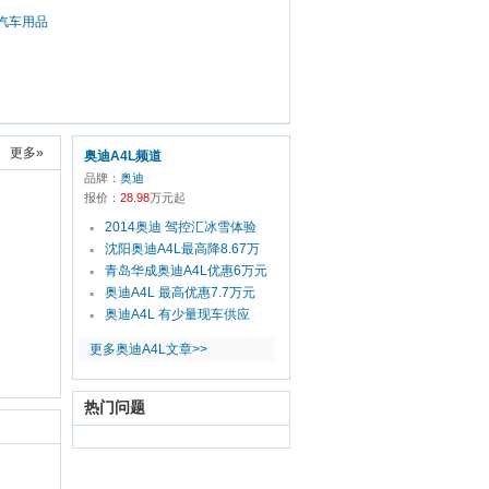
汽车用品
更多»
奥迪A4L频道
品牌：
奥迪
报价：
28.98
万元起
2014奥迪 驾控汇冰雪体验
▪
沈阳奥迪A4L最高降8.67万
▪
青岛华成奥迪A4L优惠6万元
▪
奥迪A4L 最高优惠7.7万元
▪
奥迪A4L 有少量现车供应
▪
更多奥迪A4L文章>>
热门问题