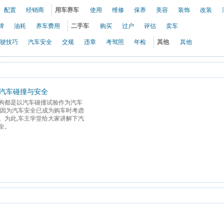
配置
经销商
用车养车
使用
维修
保养
美容
装饰
改装
牌
油耗
养车费用
二手车
购买
过户
评估
卖车
驶技巧
汽车安全
交规
违章
考驾照
年检
其他
其他
-汽车碰撞与安全
构都是以汽车碰撞试验作为汽车
,因为汽车安全已成为购车时考虑
。为此,车主学堂给大家讲解下汽
。 