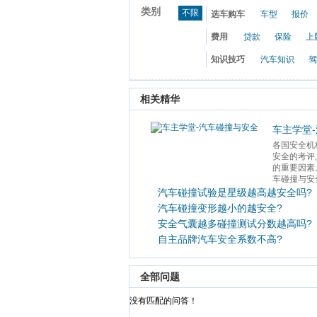
类别
不限
选车购车
车型
报价
费用
贷款
保险
上
知识技巧
汽车知识
驾
 相关精华 
车主学堂
各国安全机
安全的考评
的重要因素
车碰撞与安全
汽车碰撞试验是星级越高越安全吗?
汽车碰撞变形越小的越安全?
安全气囊越多碰撞测试分数越高吗?
自主品牌汽车安全系数不高?
 全部问题 
 没有匹配的问答！ 