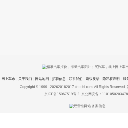
只支持优酷
网上车市
关于我们
网站地图
招聘信息
联系我们
建议反馈
隐私权声明
服
上传视频最
上传图片最多为
Copyright © 1999 -
202620182017 cheshi.com. All Rights Rese
京ICP备15067519号-2
京公网安备：1101050203478
图片支持：
片
机相册图片