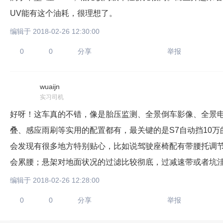
UV能有这个油耗，很理想了。
编辑于 2018-02-26 12:30:00
0
0
分享
举报
wuaijn
只支持优酷
实习司机
好呀！这车真的不错，像是胎压监测、全景倒车影像、全景
叠、感应雨刷等实用的配置都有，最关键的是S7自动挡10万
上传视频最
会发现有很多地方特别贴心，比如说驾驶座椅配有带腰托调
上传图片最多为
会累腰；悬架对地面状况的过滤比较彻底，过减速带或者坑
编辑于 2018-02-26 12:28:00
图片支持：
片
0
0
分享
举报
机相册图片