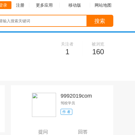
登录
注册
更多应用
移动版
网站地图
搜索
关注者
被浏览
1
160
9992019com
驾校学员
作 者
收起
收起
提问
回答