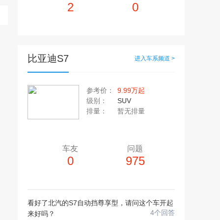
2
0
比亚迪S7
进入车系频道 >
多10个，单个视频小于200M
20张，单张容量小于5M
参考价：
9.99万起
级别：
SUV
上传注意事项
上传注意事项
排量：
暂无排量
JPG / PNG / GIF格式
视频只支持：MP4 格式
车友
问题
0
975
看好了北汽的S7自动挡尊享型，请问这个车开起
4个回答
来好吗？