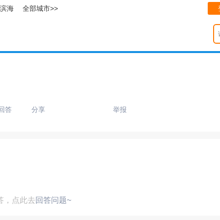
滨海
全部城市>>
回答
分享
举报
答，点此去
回答问题~