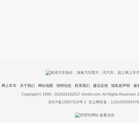
只支持优酷
网上车市
关于我们
网站地图
招聘信息
联系我们
建议反馈
隐私权声明
服
上传视频最
上传图片最多为
Copyright © 1999 -
202620182017 cheshi.com. All Rights Rese
京ICP备15067519号-2
京公网安备：1101050203478
图片支持：
片
机相册图片