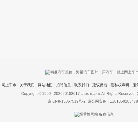
只支持优酷
网上车市
关于我们
网站地图
招聘信息
联系我们
建议反馈
隐私权声明
服
上传视频最
上传图片最多为
Copyright © 1999 -
202620182017 cheshi.com. All Rights Rese
京ICP备15067519号-2
京公网安备：1101050203478
图片支持：
片
机相册图片