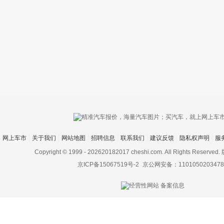
只支持优酷
网上车市
关于我们
网站地图
招聘信息
联系我们
建议反馈
隐私权声明
服
上传视频最
上传图片最多为
Copyright © 1999 -
202620182017 cheshi.com. All Rights Rese
京ICP备15067519号-2
京公网安备：1101050203478
图片支持：
片
机相册图片