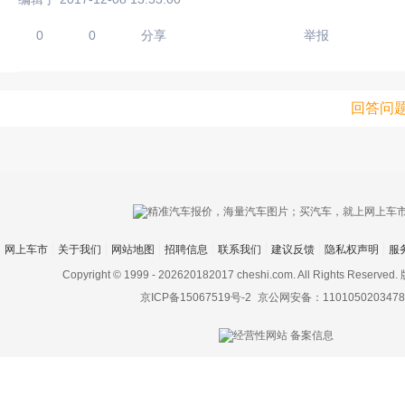
0
0
分享
举报
回答问
只支持优酷
网上车市
关于我们
网站地图
招聘信息
联系我们
建议反馈
隐私权声明
服
上传视频最
上传图片最多为
Copyright © 1999 -
202620182017 cheshi.com. All Rights Rese
京ICP备15067519号-2
京公网安备：1101050203478
图片支持：
片
机相册图片