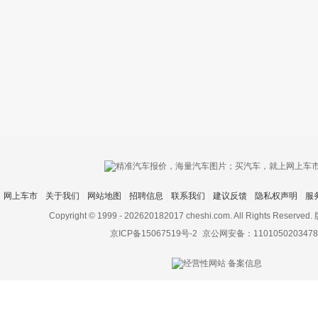
只支持优酷
网上车市
关于我们
网站地图
招聘信息
联系我们
建议反馈
隐私权声明
服
上传视频最
上传图片最多为
Copyright © 1999 -
202620182017 cheshi.com. All Rights Rese
京ICP备15067519号-2
京公网安备：1101050203478
图片支持：
片
机相册图片