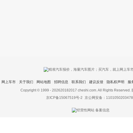
只支持优酷
网上车市
关于我们
网站地图
招聘信息
联系我们
建议反馈
隐私权声明
服
上传视频最
上传图片最多为
Copyright © 1999 -
202620182017 cheshi.com. All Rights Rese
京ICP备15067519号-2
京公网安备：1101050203478
图片支持：
片
机相册图片