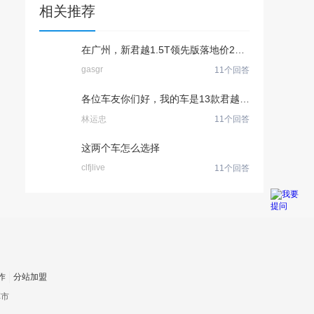
相关推荐
在广州，新君越1.5T领先版落地价21万贵不贵？
gasgr
11个回答
各位车友你们好，我的车是13款君越，14年买的时候一直加的是
林运忠
11个回答
这两个车怎么选择
clfjlive
11个回答
作
分站加盟
车市