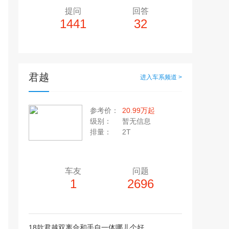
提问
回答
1441
32
君越
进入车系频道 >
参考价：
20.99万起
级别：
暂无信息
排量：
2T
收起
收起
车友
问题
1
2696
18款君越双离合和手自一体哪儿个好