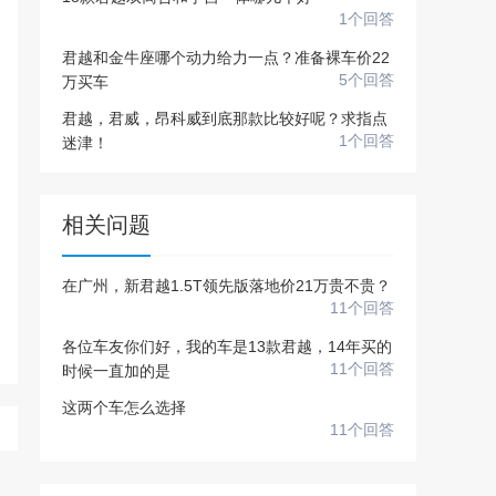
1个回答
多10个，单个视频小于200M
20张，单张容量小于5M
君越和金牛座哪个动力给力一点？准备裸车价22
上传注意事项
5个回答
万买车
上传注意事项
君越，君威，昂科威到底那款比较好呢？求指点
JPG / PNG / GIF格式
视频只支持：MP4 格式
1个回答
迷津！
相关问题
在广州，新君越1.5T领先版落地价21万贵不贵？
11个回答
各位车友你们好，我的车是13款君越，14年买的
11个回答
时候一直加的是
这两个车怎么选择
11个回答