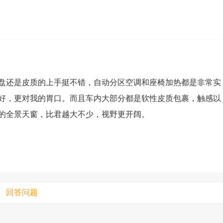
上传视频最
上传图片最多为
图片支持：
片
盘还是皮质的上手挺不错，自动分区空调和座椅加热都是非常实
机相册图片
好，更对我的胃口。而且车内大部分都是软性皮质包裹，触感以
的全景天窗，比君越大不少，视野更开阔。
回答问题