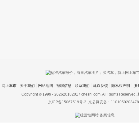
只支持优酷
网上车市
关于我们
网站地图
招聘信息
联系我们
建议反馈
隐私权声明
服
上传视频最
上传图片最多为
Copyright © 1999 -
202620182017 cheshi.com. All Rights Rese
京ICP备15067519号-2
京公网安备：1101050203478
图片支持：
片
机相册图片