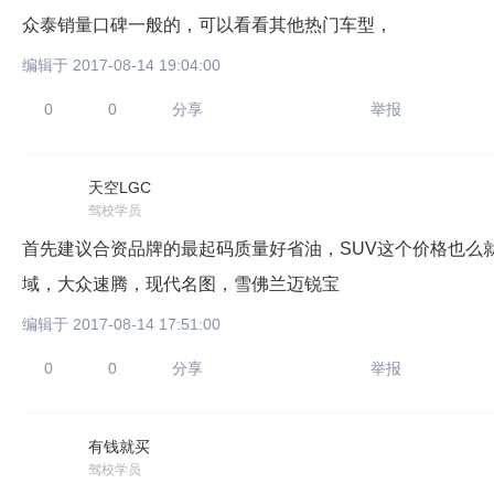
众泰销量口碑一般的，可以看看其他热门车型，
编辑于 2017-08-14 19:04:00
0
0
分享
举报
天空LGC
只支持优酷
驾校学员
首先建议合资品牌的最起码质量好省油，SUV这个价格也么
域，大众速腾，现代名图，雪佛兰迈锐宝
上传视频最
编辑于 2017-08-14 17:51:00
上传图片最多为
0
0
分享
举报
图片支持：
片
有钱就买
驾校学员
机相册图片