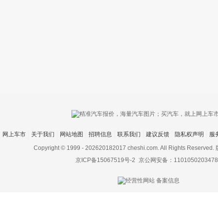
只支持优酷
网上车市
关于我们
网站地图
招聘信息
联系我们
建议反馈
隐私权声明
服
上传视频最
上传图片最多为
Copyright © 1999 -
202620182017 cheshi.com. All Rights Rese
京ICP备15067519号-2
京公网安备：1101050203478
图片支持：
片
机相册图片