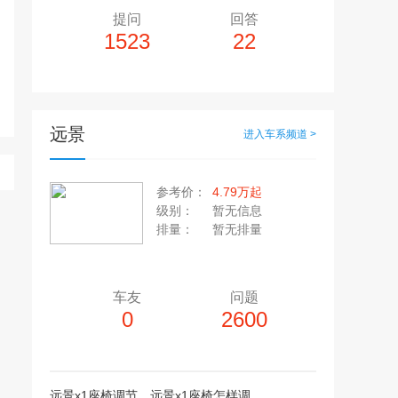
提问
回答
1523
22
远景
进入车系频道 >
多10个，单个视频小于200M
20张，单张容量小于5M
参考价：
4.79万起
上传注意事项
级别：
暂无信息
上传注意事项
排量：
暂无排量
JPG / PNG / GIF格式
视频只支持：MP4 格式
车友
问题
0
2600
远景x1座椅调节，远景x1座椅怎样调