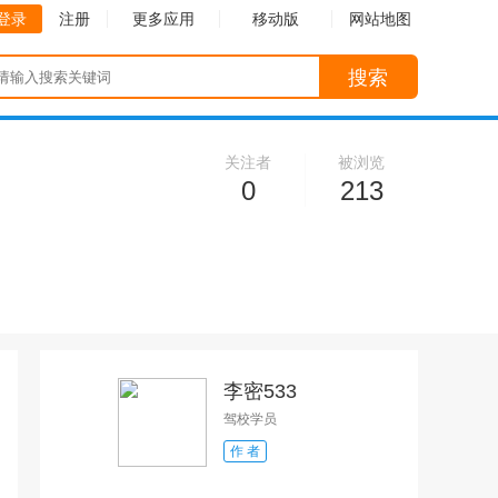
登录
注册
更多应用
移动版
网站地图
搜索
关注者
被浏览
0
213
李密533
驾校学员
作 者
收起
收起