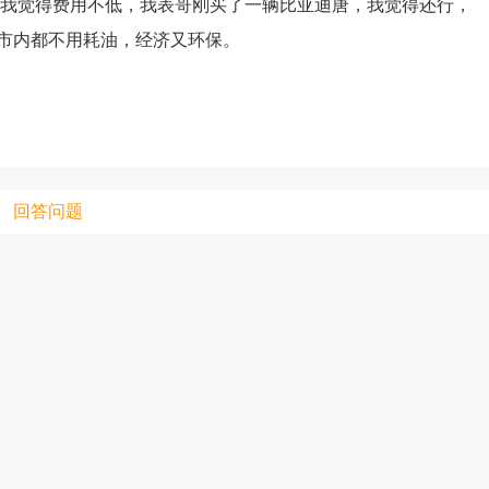
车，我觉得费用不低，我表哥刚买了一辆比亚迪唐，我觉得还行，
市内都不用耗油，经济又环保。
只支持优酷
上传视频最
上传图片最多为
回答问题
图片支持：
片
机相册图片