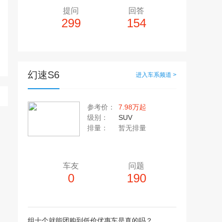
提问
回答
299
154
幻速S6
进入车系频道 >
多10个，单个视频小于200M
20张，单张容量小于5M
参考价：
7.98万起
上传注意事项
级别：
SUV
上传注意事项
排量：
暂无排量
JPG / PNG / GIF格式
视频只支持：MP4 格式
车友
问题
0
190
组十个就能团购到低价优惠车是真的吗？