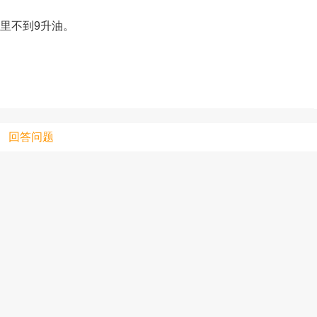
公里不到9升油。
只支持优酷
上传视频最
上传图片最多为
回答问题
图片支持：
片
机相册图片