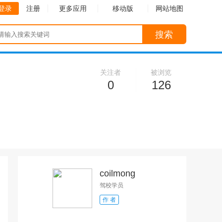
登录
注册
更多应用
移动版
网站地图
搜索
关注者
被浏览
0
126
coilmong
驾校学员
作 者
收起
收起