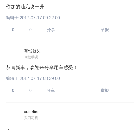
你加的油几块一升
编辑于 2017-07-17 09:22:00
0
0
分享
举报
有钱就买
只支持优酷
驾校学员
恭喜新车，欢迎来分享用车感受！
编辑于 2017-07-17 08:39:00
上传视频最
上传图片最多为
0
0
分享
举报
xuierling
图片支持：
片
实习司机
，
机相册图片