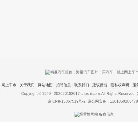
只支持优酷
网上车市
关于我们
网站地图
招聘信息
联系我们
建议反馈
隐私权声明
服
上传视频最
上传图片最多为
Copyright © 1999 -
202620182017 cheshi.com. All Rights Rese
京ICP备15067519号-2
京公网安备：1101050203478
图片支持：
片
机相册图片