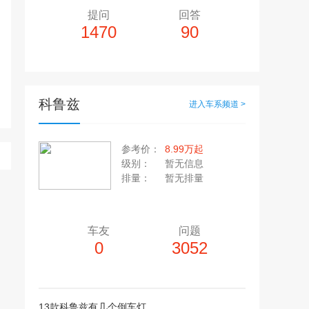
提问
回答
1470
90
科鲁兹
进入车系频道 >
多10个，单个视频小于200M
20张，单张容量小于5M
参考价：
8.99万起
上传注意事项
级别：
暂无信息
上传注意事项
排量：
暂无排量
JPG / PNG / GIF格式
视频只支持：MP4 格式
车友
问题
0
3052
13款科鲁兹有几个倒车灯