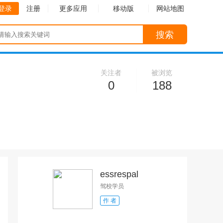
登录
注册
更多应用
移动版
网站地图
搜索
关注者
被浏览
0
188
essrespal
驾校学员
作 者
收起
收起