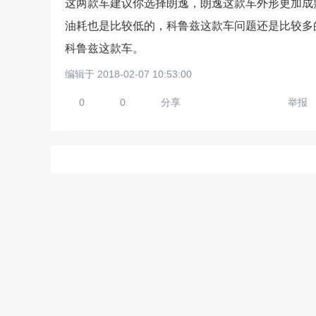
这两款车建议你选择朗逸，朗逸这款车外形更加成
油耗也是比较低的，科鲁兹这款车问题还是比较多
科鲁兹这款车。
请输入视频地址，目前暂时
编辑于 2018-02-07 10:53:00
0
0
分享
举报
上传手机图
扫描二维码即刻上传手