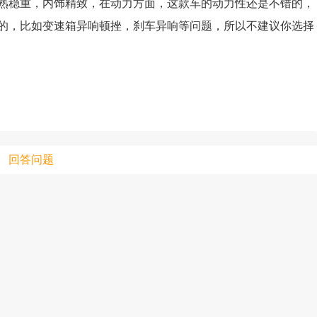
熟稳重，内饰精致，在动力方面，这款车的动力性还是不错的，
的，比如变速箱异响顿挫，刹车异响等问题，所以不建议你选择
只支持优酷
上传视频最
上传图片最多为
回答问题
图片支持：
片
机相册图片