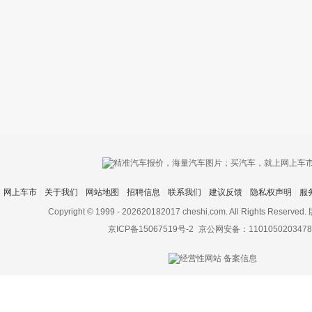
只支持优酷
网上车市
关于我们
网站地图
招聘信息
联系我们
建议反馈
隐私权声明
服
上传视频最
上传图片最多为
Copyright © 1999 -
202620182017 cheshi.com. All Rights Rese
京ICP备15067519号-2
京公网安备：1101050203478
图片支持：
片
机相册图片