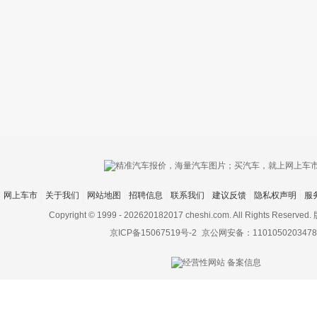
只支持优酷
网上车市
关于我们
网站地图
招聘信息
联系我们
建议反馈
隐私权声明
服
上传视频最
上传图片最多为
Copyright © 1999 -
202620182017 cheshi.com. All Rights Rese
京ICP备15067519号-2
京公网安备：1101050203478
图片支持：
片
机相册图片