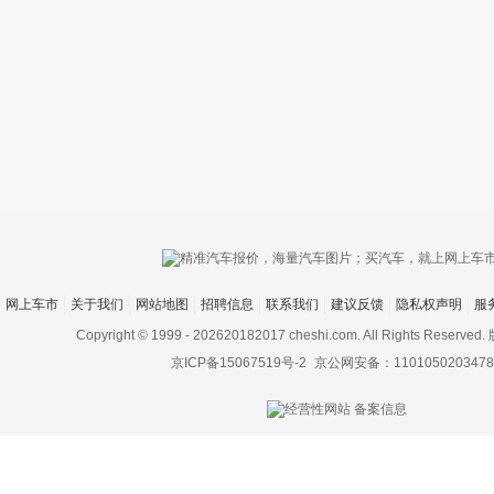
只支持优酷
网上车市
关于我们
网站地图
招聘信息
联系我们
建议反馈
隐私权声明
服
上传视频最
上传图片最多为
Copyright © 1999 -
202620182017 cheshi.com. All Rights Rese
京ICP备15067519号-2
京公网安备：1101050203478
图片支持：
片
机相册图片