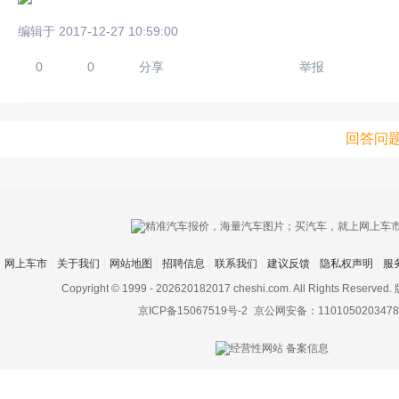
编辑于 2017-12-27 10:59:00
0
0
分享
举报
回答问
只支持优酷
上传视频最
上传图片最多为
网上车市
关于我们
网站地图
招聘信息
联系我们
建议反馈
隐私权声明
服
Copyright © 1999 -
202620182017 cheshi.com. All Rights Rese
京ICP备15067519号-2
京公网安备：1101050203478
图片支持：
片
机相册图片