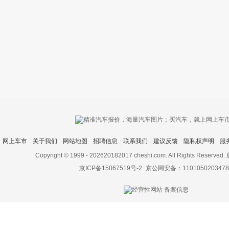
只支持优酷
网上车市
关于我们
网站地图
招聘信息
联系我们
建议反馈
隐私权声明
服
上传视频最
上传图片最多为
Copyright © 1999 -
202620182017 cheshi.com. All Rights Rese
京ICP备15067519号-2
京公网安备：1101050203478
图片支持：
片
机相册图片