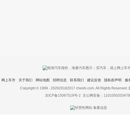
只支持优酷
网上车市
关于我们
网站地图
招聘信息
联系我们
建议反馈
隐私权声明
服
上传视频最
上传图片最多为
Copyright © 1999 -
202620182017 cheshi.com. All Rights Rese
京ICP备15067519号-2
京公网安备：1101050203478
图片支持：
片
机相册图片