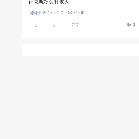
福克斯好点的 朋友
编辑于 2018-01-09 13:51:00
0
0
分享
举报
请输入视频地址，目前暂时
上传手机图
扫描二维码即刻上传手