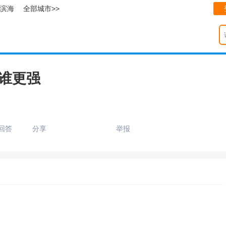
滨海
全部城市>>
谁更强
回答
分享
举报