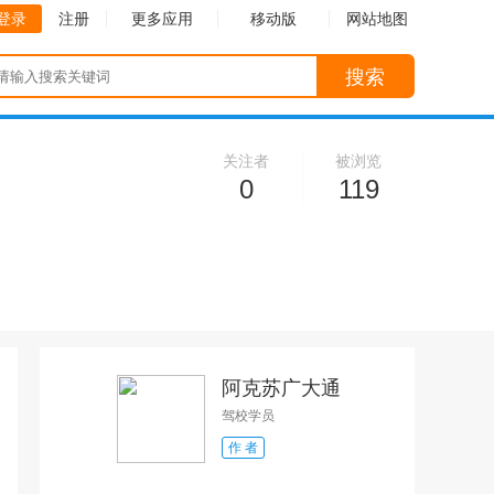
登录
注册
更多应用
移动版
网站地图
搜索
关注者
被浏览
0
119
阿克苏广大通
驾校学员
作 者
收起
收起