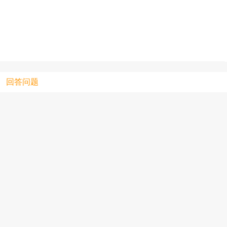
只支持优酷
回答问题
上传视频最
上传图片最多为
图片支持：
片
机相册图片