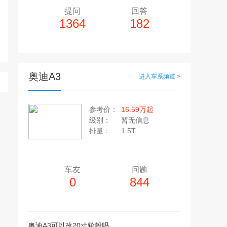
提问
回答
1364
182
奥迪A3
进入车系频道 >
多10个，单个视频小于200M
20张，单张容量小于5M
参考价：
16.59万起
上传注意事项
级别：
暂无信息
上传注意事项
排量：
1.5T
JPG / PNG / GIF格式
视频只支持：MP4 格式
车友
问题
0
844
奥迪A3可以改20寸轮毂吗