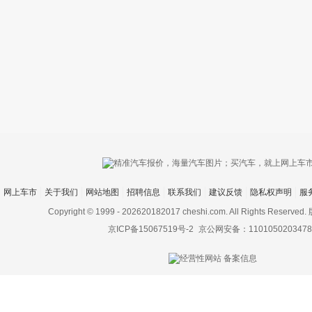
只支持优酷
网上车市
关于我们
网站地图
招聘信息
联系我们
建议反馈
隐私权声明
服
上传视频最
上传图片最多为
Copyright © 1999 -
202620182017 cheshi.com. All Rights Rese
京ICP备15067519号-2
京公网安备：1101050203478
图片支持：
片
机相册图片