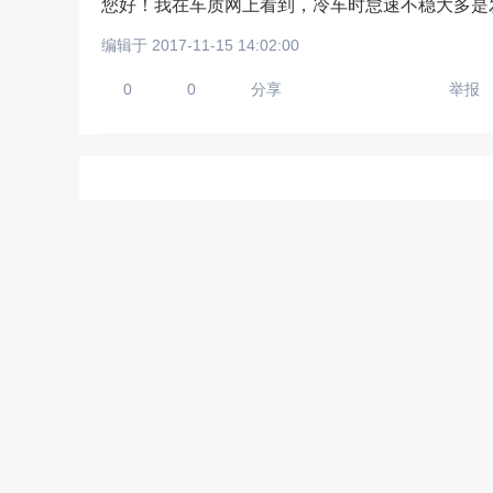
您好！我在车质网上看到，冷车时怠速不稳大多是
编辑于 2017-11-15 14:02:00
0
0
分享
举报
请输入视频地址，目前暂时
上传手机图
扫描二维码即刻上传手