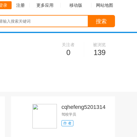
登录
注册
更多应用
移动版
网站地图
搜索
关注者
被浏览
0
139
cqhefeng5201314
驾校学员
作 者
收起
收起