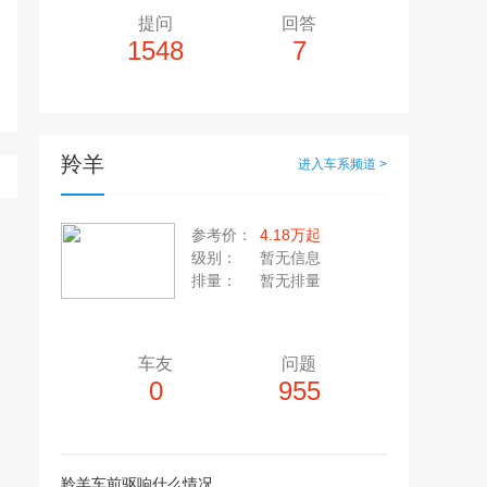
提问
回答
1548
7
羚羊
进入车系频道 >
多10个，单个视频小于200M
20张，单张容量小于5M
参考价：
4.18万起
上传注意事项
级别：
暂无信息
上传注意事项
排量：
暂无排量
JPG / PNG / GIF格式
视频只支持：MP4 格式
车友
问题
0
955
羚羊车前驱响什么情况