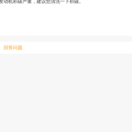
发动机积碳严重，建议您清洗一下积碳。
只支持优酷
回答问题
上传视频最
上传图片最多为
图片支持：
片
机相册图片