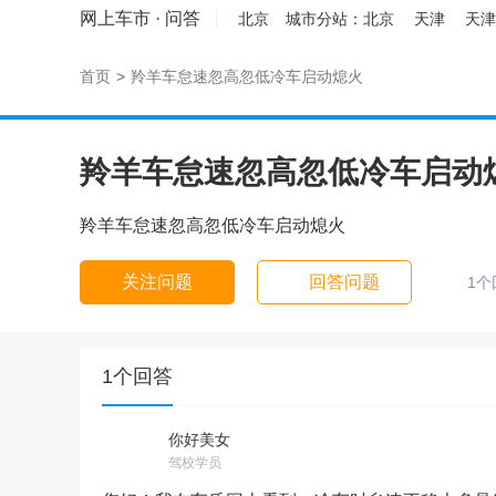
网上车市
·
问答
北京
城市分站：
北京
天津
天津
首页
>
羚羊车怠速忽高忽低冷车启动熄火
羚羊车怠速忽高忽低冷车启动
羚羊车怠速忽高忽低冷车启动熄火
关注问题
回答问题
1个
1个回答
你好美女
驾校学员