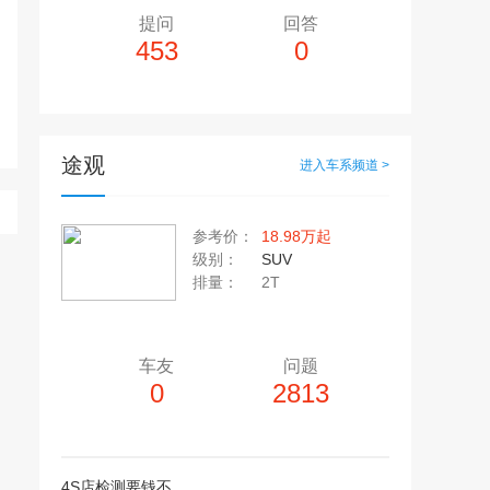
提问
回答
453
0
途观
进入车系频道 >
多10个，单个视频小于200M
20张，单张容量小于5M
参考价：
18.98万起
上传注意事项
级别：
SUV
上传注意事项
排量：
2T
JPG / PNG / GIF格式
视频只支持：MP4 格式
车友
问题
0
2813
4S店检测要钱不