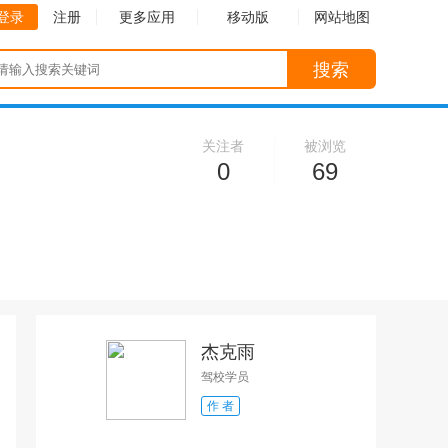
登录
注册
更多应用
移动版
网站地图
搜索
关注者
被浏览
0
69
杰克雨
驾校学员
作 者
收起
收起