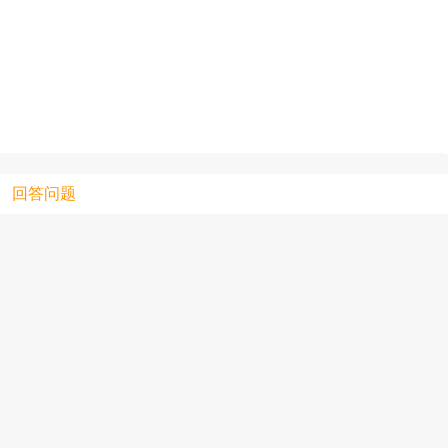
只支持优酷
上传视频最
上传图片最多为
回答问题
图片支持：
片
机相册图片