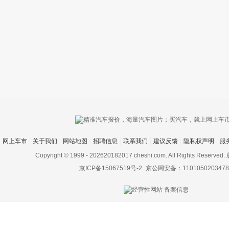
只支持优酷
网上车市
关于我们
网站地图
招聘信息
联系我们
建议反馈
隐私权声明
服
上传视频最
上传图片最多为
Copyright © 1999 -
202620182017 cheshi.com. All Rights Rese
京ICP备15067519号-2
京公网安备：1101050203478
图片支持：
片
机相册图片